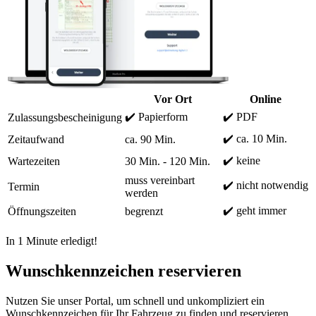
Vor Ort
Online
✔️ Papierform
✔️ PDF
Zulassungsbescheinigung
✔️ ca. 10 Min.
Zeitaufwand
ca. 90 Min.
✔️ keine
Wartezeiten
30 Min. - 120 Min.
muss vereinbart
✔️ nicht notwendig
Termin
werden
✔️ geht immer
Öffnungszeiten
begrenzt
In 1 Minute erledigt!
Wunschkennzeichen reservieren
Nutzen Sie unser Portal, um schnell und unkompliziert ein
Wunschkennzeichen für Ihr Fahrzeug zu finden und reservieren.