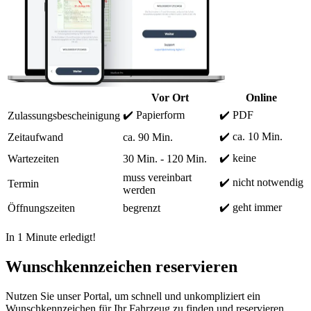
Vor Ort
Online
✔️ Papierform
✔️ PDF
Zulassungsbescheinigung
✔️ ca. 10 Min.
Zeitaufwand
ca. 90 Min.
✔️ keine
Wartezeiten
30 Min. - 120 Min.
muss vereinbart
✔️ nicht notwendig
Termin
werden
✔️ geht immer
Öffnungszeiten
begrenzt
In 1 Minute erledigt!
Wunschkennzeichen reservieren
Nutzen Sie unser Portal, um schnell und unkompliziert ein
Wunschkennzeichen für Ihr Fahrzeug zu finden und reservieren.