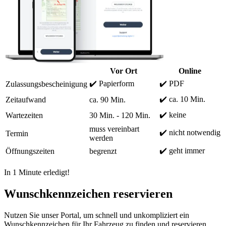
Vor Ort
Online
✔️ Papierform
✔️ PDF
Zulassungsbescheinigung
✔️ ca. 10 Min.
Zeitaufwand
ca. 90 Min.
✔️ keine
Wartezeiten
30 Min. - 120 Min.
muss vereinbart
✔️ nicht notwendig
Termin
werden
✔️ geht immer
Öffnungszeiten
begrenzt
In 1 Minute erledigt!
Wunschkennzeichen reservieren
Nutzen Sie unser Portal, um schnell und unkompliziert ein
Wunschkennzeichen für Ihr Fahrzeug zu finden und reservieren.