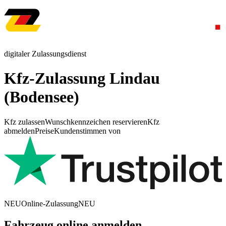
digitaler Zulassungsdienst
Kfz-Zulassung Lindau
(Bodensee)
Kfz zulassen
Wunschkennzeichen reservieren
Kfz
abmelden
Preise
Kundenstimmen von
NEU
Online-Zulassung
NEU
Fahrzeug online anmelden