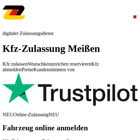
digitaler Zulassungsdienst
Kfz-Zulassung Meißen
Kfz zulassen
Wunschkennzeichen reservieren
Kfz
abmelden
Preise
Kundenstimmen von
NEU
Online-Zulassung
NEU
Fahrzeug online anmelden