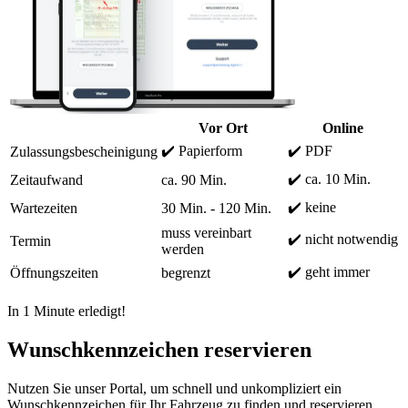
Vor Ort
Online
✔️ Papierform
✔️ PDF
Zulassungsbescheinigung
✔️ ca. 10 Min.
Zeitaufwand
ca. 90 Min.
✔️ keine
Wartezeiten
30 Min. - 120 Min.
muss vereinbart
✔️ nicht notwendig
Termin
werden
✔️ geht immer
Öffnungszeiten
begrenzt
In 1 Minute erledigt!
Wunschkennzeichen reservieren
Nutzen Sie unser Portal, um schnell und unkompliziert ein
Wunschkennzeichen für Ihr Fahrzeug zu finden und reservieren.