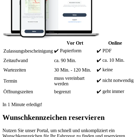
Vor Ort
Online
✔️ Papierform
✔️ PDF
Zulassungsbescheinigung
✔️ ca. 10 Min.
Zeitaufwand
ca. 90 Min.
✔️ keine
Wartezeiten
30 Min. - 120 Min.
muss vereinbart
✔️ nicht notwendig
Termin
werden
✔️ geht immer
Öffnungszeiten
begrenzt
In 1 Minute erledigt!
Wunschkennzeichen reservieren
Nutzen Sie unser Portal, um schnell und unkompliziert ein
Wunschkennzeichen für Ihr Fahrzeug zu finden und reservieren.