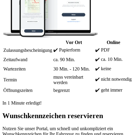
Vor Ort
Online
✔️ Papierform
✔️ PDF
Zulassungsbescheinigung
✔️ ca. 10 Min.
Zeitaufwand
ca. 90 Min.
✔️ keine
Wartezeiten
30 Min. - 120 Min.
muss vereinbart
✔️ nicht notwendig
Termin
werden
✔️ geht immer
Öffnungszeiten
begrenzt
In 1 Minute erledigt!
Wunschkennzeichen reservieren
Nutzen Sie unser Portal, um schnell und unkompliziert ein
Wunschkennzeichen für Ihr Fahrzeug zu finden und reservieren.