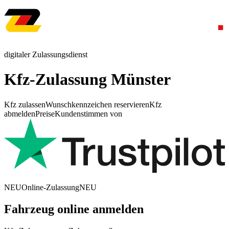
digitaler Zulassungsdienst
Kfz-Zulassung Münster
Kfz zulassen
Wunschkennzeichen reservieren
Kfz
abmelden
Preise
Kundenstimmen von
NEU
Online-Zulassung
NEU
Fahrzeug online anmelden