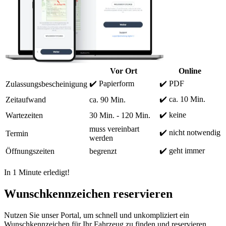
Vor Ort
Online
✔️ Papierform
✔️ PDF
Zulassungsbescheinigung
✔️ ca. 10 Min.
Zeitaufwand
ca. 90 Min.
✔️ keine
Wartezeiten
30 Min. - 120 Min.
muss vereinbart
✔️ nicht notwendig
Termin
werden
✔️ geht immer
Öffnungszeiten
begrenzt
In 1 Minute erledigt!
Wunschkennzeichen reservieren
Nutzen Sie unser Portal, um schnell und unkompliziert ein
Wunschkennzeichen für Ihr Fahrzeug zu finden und reservieren.