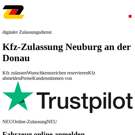
digitaler Zulassungsdienst
Kfz-Zulassung Neuburg an der
Donau
Kfz zulassen
Wunschkennzeichen reservieren
Kfz
abmelden
Preise
Kundenstimmen von
NEU
Online-Zulassung
NEU
Fahrzeug online anmelden