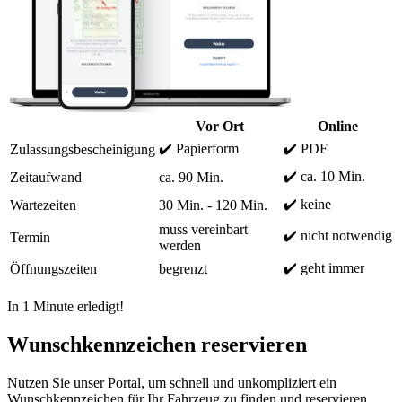
Vor Ort
Online
✔️ Papierform
✔️ PDF
Zulassungsbescheinigung
✔️ ca. 10 Min.
Zeitaufwand
ca. 90 Min.
✔️ keine
Wartezeiten
30 Min. - 120 Min.
muss vereinbart
✔️ nicht notwendig
Termin
werden
✔️ geht immer
Öffnungszeiten
begrenzt
In 1 Minute erledigt!
Wunschkennzeichen reservieren
Nutzen Sie unser Portal, um schnell und unkompliziert ein
Wunschkennzeichen für Ihr Fahrzeug zu finden und reservieren.