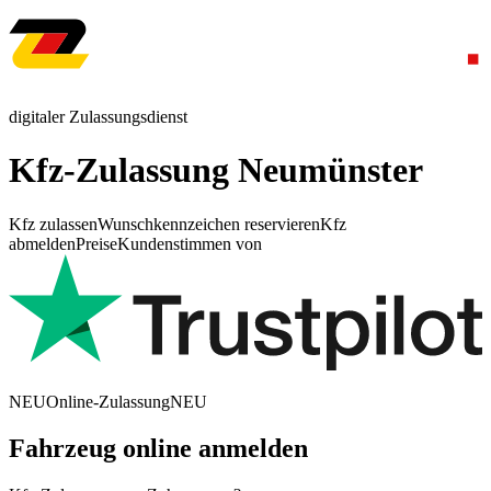
digitaler Zulassungsdienst
Kfz-Zulassung Neumünster
Kfz zulassen
Wunschkennzeichen reservieren
Kfz
abmelden
Preise
Kundenstimmen von
NEU
Online-Zulassung
NEU
Fahrzeug online anmelden