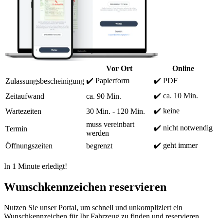
Vor Ort
Online
✔️ Papierform
✔️ PDF
Zulassungsbescheinigung
✔️ ca. 10 Min.
Zeitaufwand
ca. 90 Min.
✔️ keine
Wartezeiten
30 Min. - 120 Min.
muss vereinbart
✔️ nicht notwendig
Termin
werden
✔️ geht immer
Öffnungszeiten
begrenzt
In 1 Minute erledigt!
Wunschkennzeichen reservieren
Nutzen Sie unser Portal, um schnell und unkompliziert ein
Wunschkennzeichen für Ihr Fahrzeug zu finden und reservieren.