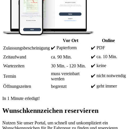
Vor Ort
Online
✔️ Papierform
✔️ PDF
Zulassungsbescheinigung
✔️ ca. 10 Min.
Zeitaufwand
ca. 90 Min.
✔️ keine
Wartezeiten
30 Min. - 120 Min.
muss vereinbart
✔️ nicht notwendig
Termin
werden
✔️ geht immer
Öffnungszeiten
begrenzt
In 1 Minute erledigt!
Wunschkennzeichen reservieren
Nutzen Sie unser Portal, um schnell und unkompliziert ein
Wunschkennzeichen für Ihr Fahrzeug zu finden und reservieren.