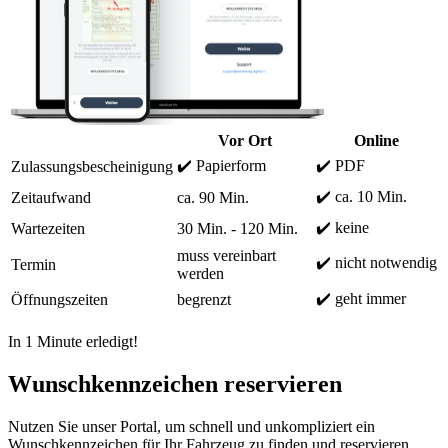
Vor Ort
Online
✔️ Papierform
✔️ PDF
Zulassungsbescheinigung
✔️ ca. 10 Min.
Zeitaufwand
ca. 90 Min.
✔️ keine
Wartezeiten
30 Min. - 120 Min.
muss vereinbart
✔️ nicht notwendig
Termin
werden
✔️ geht immer
Öffnungszeiten
begrenzt
In 1 Minute erledigt!
Wunschkennzeichen reservieren
Nutzen Sie unser Portal, um schnell und unkompliziert ein
Wunschkennzeichen für Ihr Fahrzeug zu finden und reservieren.