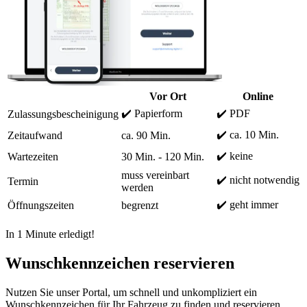
Vor Ort
Online
✔️ Papierform
✔️ PDF
Zulassungsbescheinigung
✔️ ca. 10 Min.
Zeitaufwand
ca. 90 Min.
✔️ keine
Wartezeiten
30 Min. - 120 Min.
muss vereinbart
✔️ nicht notwendig
Termin
werden
✔️ geht immer
Öffnungszeiten
begrenzt
In 1 Minute erledigt!
Wunschkennzeichen reservieren
Nutzen Sie unser Portal, um schnell und unkompliziert ein
Wunschkennzeichen für Ihr Fahrzeug zu finden und reservieren.