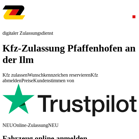
digitaler Zulassungsdienst
Kfz-Zulassung Pfaffenhofen an
der Ilm
Kfz zulassen
Wunschkennzeichen reservieren
Kfz
abmelden
Preise
Kundenstimmen von
NEU
Online-Zulassung
NEU
Fahrzeug online anmelden