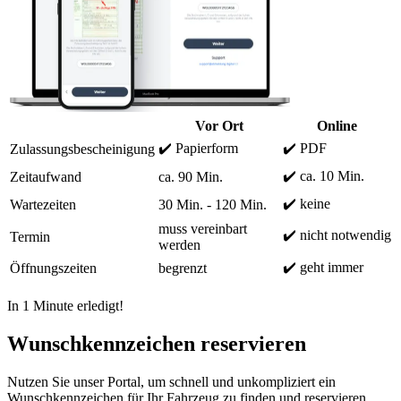
Vor Ort
Online
✔️ Papierform
✔️ PDF
Zulassungsbescheinigung
✔️ ca. 10 Min.
Zeitaufwand
ca. 90 Min.
✔️ keine
Wartezeiten
30 Min. - 120 Min.
muss vereinbart
✔️ nicht notwendig
Termin
werden
✔️ geht immer
Öffnungszeiten
begrenzt
In 1 Minute erledigt!
Wunschkennzeichen reservieren
Nutzen Sie unser Portal, um schnell und unkompliziert ein
Wunschkennzeichen für Ihr Fahrzeug zu finden und reservieren.