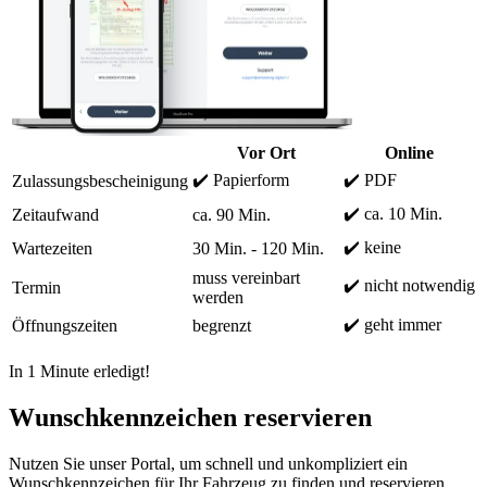
Vor Ort
Online
✔️ Papierform
✔️ PDF
Zulassungsbescheinigung
✔️ ca. 10 Min.
Zeitaufwand
ca. 90 Min.
✔️ keine
Wartezeiten
30 Min. - 120 Min.
muss vereinbart
✔️ nicht notwendig
Termin
werden
✔️ geht immer
Öffnungszeiten
begrenzt
In 1 Minute erledigt!
Wunschkennzeichen reservieren
Nutzen Sie unser Portal, um schnell und unkompliziert ein
Wunschkennzeichen für Ihr Fahrzeug zu finden und reservieren.