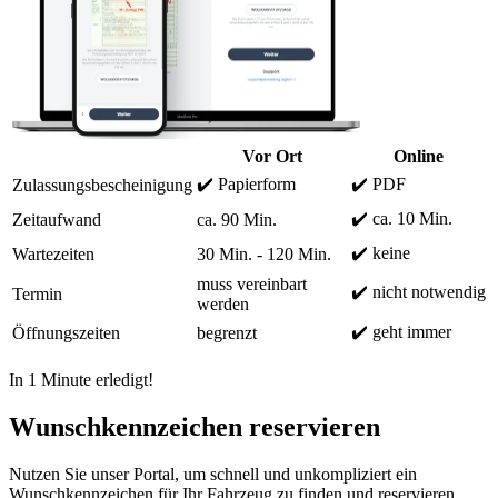
Vor Ort
Online
✔️ Papierform
✔️ PDF
Zulassungsbescheinigung
✔️ ca. 10 Min.
Zeitaufwand
ca. 90 Min.
✔️ keine
Wartezeiten
30 Min. - 120 Min.
muss vereinbart
✔️ nicht notwendig
Termin
werden
✔️ geht immer
Öffnungszeiten
begrenzt
In 1 Minute erledigt!
Wunschkennzeichen reservieren
Nutzen Sie unser Portal, um schnell und unkompliziert ein
Wunschkennzeichen für Ihr Fahrzeug zu finden und reservieren.