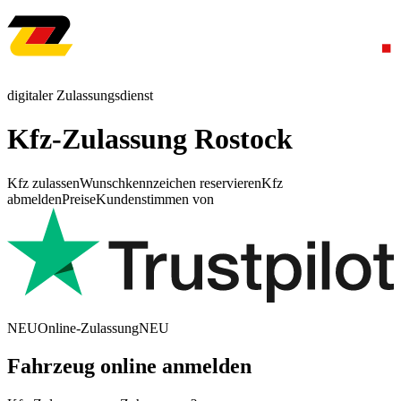
digitaler Zulassungsdienst
Kfz-Zulassung Rostock
Kfz zulassen
Wunschkennzeichen reservieren
Kfz
abmelden
Preise
Kundenstimmen von
NEU
Online-Zulassung
NEU
Fahrzeug online anmelden