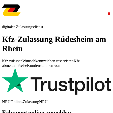
digitaler Zulassungsdienst
Kfz-Zulassung Rüdesheim am
Rhein
Kfz zulassen
Wunschkennzeichen reservieren
Kfz
abmelden
Preise
Kundenstimmen von
NEU
Online-Zulassung
NEU
Fahrzeug online anmelden