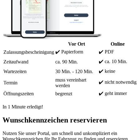
Vor Ort
Online
✔️ Papierform
✔️ PDF
Zulassungsbescheinigung
✔️ ca. 10 Min.
Zeitaufwand
ca. 90 Min.
✔️ keine
Wartezeiten
30 Min. - 120 Min.
muss vereinbart
✔️ nicht notwendig
Termin
werden
✔️ geht immer
Öffnungszeiten
begrenzt
In 1 Minute erledigt!
Wunschkennzeichen reservieren
Nutzen Sie unser Portal, um schnell und unkompliziert ein
Wunschkennzeichen für Ihr Fahrzeug zu finden und reservieren.