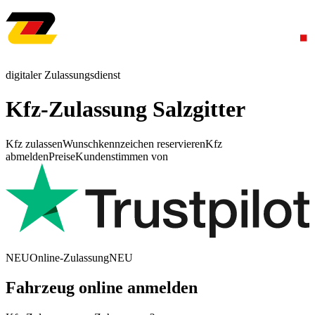
digitaler Zulassungsdienst
Kfz-Zulassung Salzgitter
Kfz zulassen
Wunschkennzeichen reservieren
Kfz
abmelden
Preise
Kundenstimmen von
NEU
Online-Zulassung
NEU
Fahrzeug online anmelden