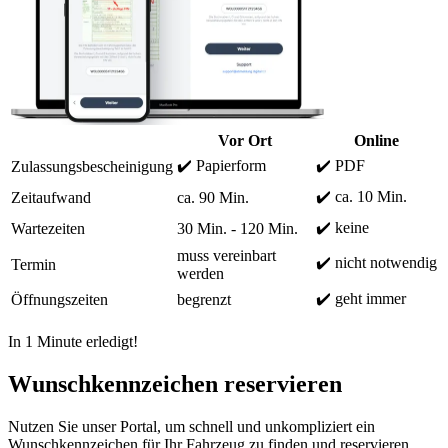
Vor Ort
Online
✔️ Papierform
✔️ PDF
Zulassungsbescheinigung
✔️ ca. 10 Min.
Zeitaufwand
ca. 90 Min.
✔️ keine
Wartezeiten
30 Min. - 120 Min.
muss vereinbart
✔️ nicht notwendig
Termin
werden
✔️ geht immer
Öffnungszeiten
begrenzt
In 1 Minute erledigt!
Wunschkennzeichen reservieren
Nutzen Sie unser Portal, um schnell und unkompliziert ein
Wunschkennzeichen für Ihr Fahrzeug zu finden und reservieren.