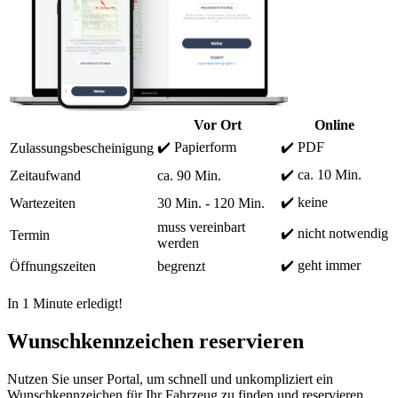
Vor Ort
Online
✔️ Papierform
✔️ PDF
Zulassungsbescheinigung
✔️ ca. 10 Min.
Zeitaufwand
ca. 90 Min.
✔️ keine
Wartezeiten
30 Min. - 120 Min.
muss vereinbart
✔️ nicht notwendig
Termin
werden
✔️ geht immer
Öffnungszeiten
begrenzt
In 1 Minute erledigt!
Wunschkennzeichen reservieren
Nutzen Sie unser Portal, um schnell und unkompliziert ein
Wunschkennzeichen für Ihr Fahrzeug zu finden und reservieren.