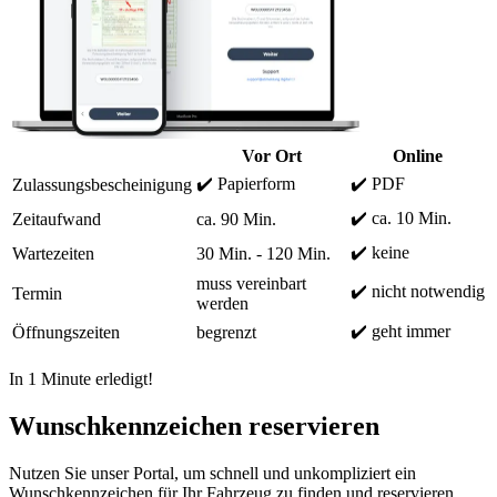
Vor Ort
Online
✔️ Papierform
✔️ PDF
Zulassungsbescheinigung
✔️ ca. 10 Min.
Zeitaufwand
ca. 90 Min.
✔️ keine
Wartezeiten
30 Min. - 120 Min.
muss vereinbart
✔️ nicht notwendig
Termin
werden
✔️ geht immer
Öffnungszeiten
begrenzt
In 1 Minute erledigt!
Wunschkennzeichen reservieren
Nutzen Sie unser Portal, um schnell und unkompliziert ein
Wunschkennzeichen für Ihr Fahrzeug zu finden und reservieren.