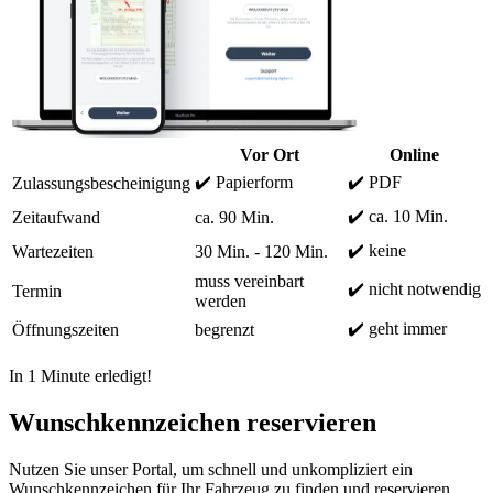
Vor Ort
Online
✔️ Papierform
✔️ PDF
Zulassungsbescheinigung
✔️ ca. 10 Min.
Zeitaufwand
ca. 90 Min.
✔️ keine
Wartezeiten
30 Min. - 120 Min.
muss vereinbart
✔️ nicht notwendig
Termin
werden
✔️ geht immer
Öffnungszeiten
begrenzt
In 1 Minute erledigt!
Wunschkennzeichen reservieren
Nutzen Sie unser Portal, um schnell und unkompliziert ein
Wunschkennzeichen für Ihr Fahrzeug zu finden und reservieren.