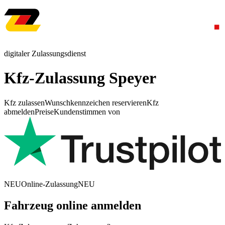
digitaler Zulassungsdienst
Kfz-Zulassung Speyer
Kfz zulassen
Wunschkennzeichen reservieren
Kfz
abmelden
Preise
Kundenstimmen von
NEU
Online-Zulassung
NEU
Fahrzeug online anmelden