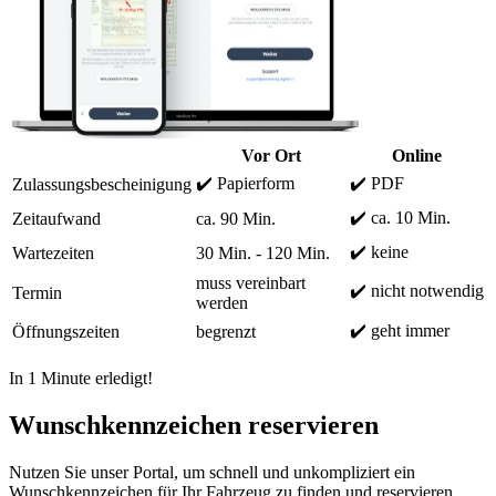
Vor Ort
Online
✔️ Papierform
✔️ PDF
Zulassungsbescheinigung
✔️ ca. 10 Min.
Zeitaufwand
ca. 90 Min.
✔️ keine
Wartezeiten
30 Min. - 120 Min.
muss vereinbart
✔️ nicht notwendig
Termin
werden
✔️ geht immer
Öffnungszeiten
begrenzt
In 1 Minute erledigt!
Wunschkennzeichen reservieren
Nutzen Sie unser Portal, um schnell und unkompliziert ein
Wunschkennzeichen für Ihr Fahrzeug zu finden und reservieren.