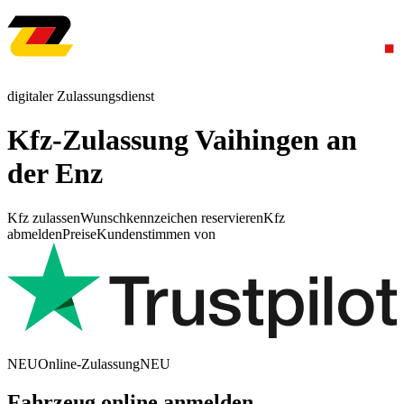
digitaler Zulassungsdienst
Kfz-Zulassung Vaihingen an
der Enz
Kfz zulassen
Wunschkennzeichen reservieren
Kfz
abmelden
Preise
Kundenstimmen von
NEU
Online-Zulassung
NEU
Fahrzeug online anmelden