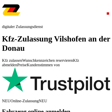
digitaler Zulassungsdienst
Kfz-Zulassung Vilshofen an der
Donau
Kfz zulassen
Wunschkennzeichen reservieren
Kfz
abmelden
Preise
Kundenstimmen von
NEU
Online-Zulassung
NEU
Fahrzeug online anmelden