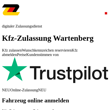
digitaler Zulassungsdienst
Kfz-Zulassung Wartenberg
Kfz zulassen
Wunschkennzeichen reservieren
Kfz
abmelden
Preise
Kundenstimmen von
NEU
Online-Zulassung
NEU
Fahrzeug online anmelden