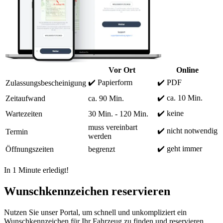
Vor Ort
Online
✔️ Papierform
✔️ PDF
Zulassungsbescheinigung
✔️ ca. 10 Min.
Zeitaufwand
ca. 90 Min.
✔️ keine
Wartezeiten
30 Min. - 120 Min.
muss vereinbart
✔️ nicht notwendig
Termin
werden
✔️ geht immer
Öffnungszeiten
begrenzt
In 1 Minute erledigt!
Wunschkennzeichen reservieren
Nutzen Sie unser Portal, um schnell und unkompliziert ein
Wunschkennzeichen für Ihr Fahrzeug zu finden und reservieren.