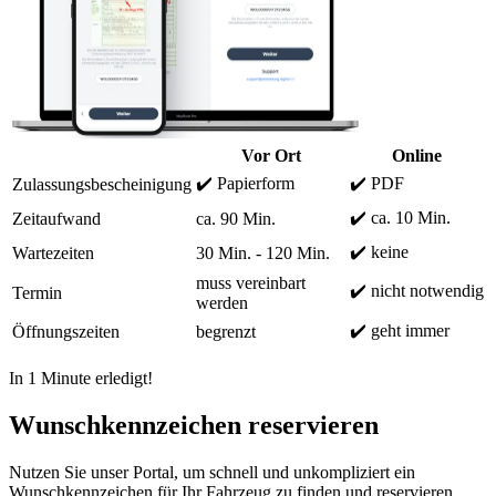
Vor Ort
Online
✔️ Papierform
✔️ PDF
Zulassungsbescheinigung
✔️ ca. 10 Min.
Zeitaufwand
ca. 90 Min.
✔️ keine
Wartezeiten
30 Min. - 120 Min.
muss vereinbart
✔️ nicht notwendig
Termin
werden
✔️ geht immer
Öffnungszeiten
begrenzt
In 1 Minute erledigt!
Wunschkennzeichen reservieren
Nutzen Sie unser Portal, um schnell und unkompliziert ein
Wunschkennzeichen für Ihr Fahrzeug zu finden und reservieren.