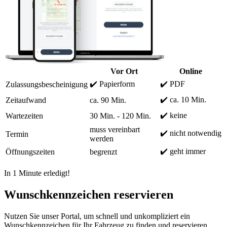
Vor Ort
Online
✔️ Papierform
✔️ PDF
Zulassungsbescheinigung
✔️ ca. 10 Min.
Zeitaufwand
ca. 90 Min.
✔️ keine
Wartezeiten
30 Min. - 120 Min.
muss vereinbart
✔️ nicht notwendig
Termin
werden
✔️ geht immer
Öffnungszeiten
begrenzt
In 1 Minute erledigt!
Wunschkennzeichen reservieren
Nutzen Sie unser Portal, um schnell und unkompliziert ein
Wunschkennzeichen für Ihr Fahrzeug zu finden und reservieren.