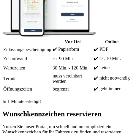
Vor Ort
Online
✔️ Papierform
✔️ PDF
Zulassungsbescheinigung
✔️ ca. 10 Min.
Zeitaufwand
ca. 90 Min.
✔️ keine
Wartezeiten
30 Min. - 120 Min.
muss vereinbart
✔️ nicht notwendig
Termin
werden
✔️ geht immer
Öffnungszeiten
begrenzt
In 1 Minute erledigt!
Wunschkennzeichen reservieren
Nutzen Sie unser Portal, um schnell und unkompliziert ein
Wunschkennzeichen für Ihr Fahrzeug zu finden und reservieren.