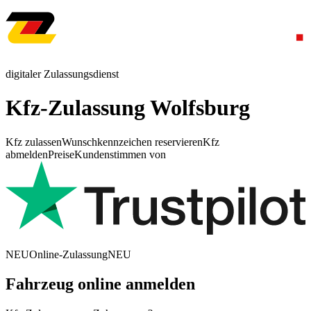
digitaler Zulassungsdienst
Kfz-Zulassung Wolfsburg
Kfz zulassen
Wunschkennzeichen reservieren
Kfz
abmelden
Preise
Kundenstimmen von
NEU
Online-Zulassung
NEU
Fahrzeug online anmelden