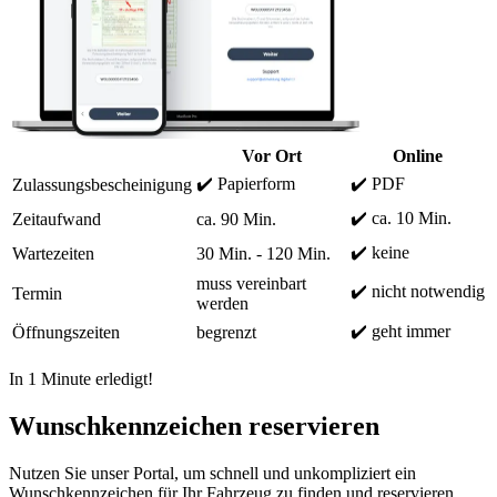
Vor Ort
Online
✔️ Papierform
✔️ PDF
Zulassungsbescheinigung
✔️ ca. 10 Min.
Zeitaufwand
ca. 90 Min.
✔️ keine
Wartezeiten
30 Min. - 120 Min.
muss vereinbart
✔️ nicht notwendig
Termin
werden
✔️ geht immer
Öffnungszeiten
begrenzt
In 1 Minute erledigt!
Wunschkennzeichen reservieren
Nutzen Sie unser Portal, um schnell und unkompliziert ein
Wunschkennzeichen für Ihr Fahrzeug zu finden und reservieren.