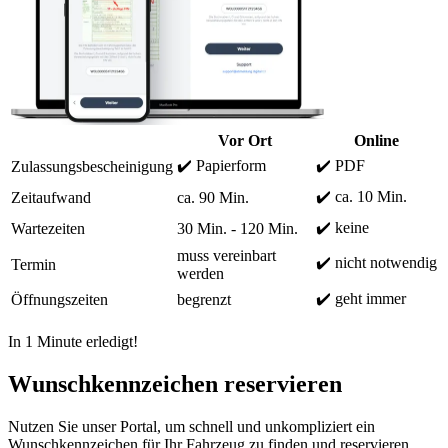
Vor Ort
Online
✔️ Papierform
✔️ PDF
Zulassungsbescheinigung
✔️ ca. 10 Min.
Zeitaufwand
ca. 90 Min.
✔️ keine
Wartezeiten
30 Min. - 120 Min.
muss vereinbart
✔️ nicht notwendig
Termin
werden
✔️ geht immer
Öffnungszeiten
begrenzt
In 1 Minute erledigt!
Wunschkennzeichen reservieren
Nutzen Sie unser Portal, um schnell und unkompliziert ein
Wunschkennzeichen für Ihr Fahrzeug zu finden und reservieren.