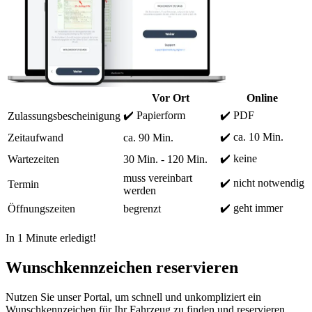
Vor Ort
Online
✔️ Papierform
✔️ PDF
Zulassungsbescheinigung
✔️ ca. 10 Min.
Zeitaufwand
ca. 90 Min.
✔️ keine
Wartezeiten
30 Min. - 120 Min.
muss vereinbart
✔️ nicht notwendig
Termin
werden
✔️ geht immer
Öffnungszeiten
begrenzt
In 1 Minute erledigt!
Wunschkennzeichen reservieren
Nutzen Sie unser Portal, um schnell und unkompliziert ein
Wunschkennzeichen für Ihr Fahrzeug zu finden und reservieren.