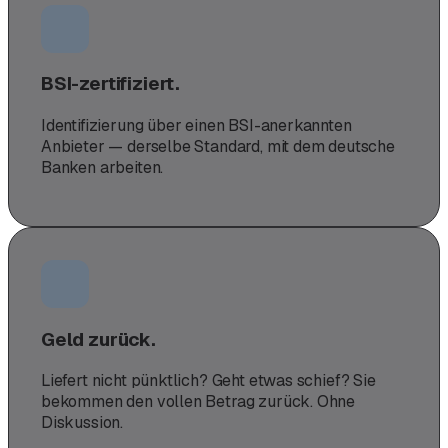
BSI-zertifiziert.
Identifizierung über einen BSI-anerkannten
Anbieter — derselbe Standard, mit dem deutsche
Banken arbeiten.
Geld zurück.
Liefert nicht pünktlich? Geht etwas schief? Sie
bekommen den vollen Betrag zurück. Ohne
Diskussion.